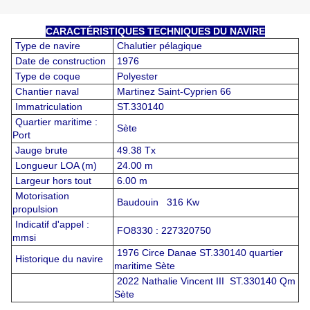
CARACTÉRISTIQUES TECHNIQUES DU NAVIRE
Type de navire
Chalutier pélagique
Date de construction
1976
Type de coque
Polyester
Chantier naval
Martinez Saint-Cyprien 66
Immatriculation
ST.330140
Quartier maritime :
Sète
Port
Jauge brute
49.38 Tx
Longueur LOA (m)
24.00 m
Largeur hors tout
6.00 m
Motorisation
Baudouin 316 Kw
propulsion
Indicatif d'appel :
FO8330 : 227320750
mmsi
1976 Circe Danae ST.330140 quartier
Historique du navire
maritime Sète
2022 Nathalie Vincent III ST.330140 Qm
Sète