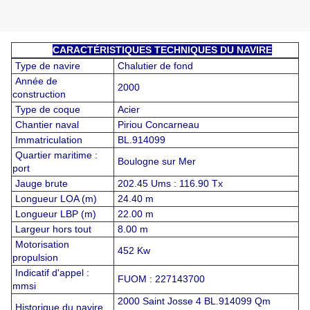
CARACTÉRISTIQUES TECHNIQUES DU NAVIRE
Type de navire
Chalutier de fond
Année de
2000
construction
Type de coque
Acier
Chantier naval
Piriou Concarneau
Immatriculation
BL.914099
Quartier maritime :
Boulogne sur Mer
port
Jauge brute
202.45 Ums : 116.90 Tx
Longueur LOA (m)
24.40 m
Longueur LBP (m)
22.00 m
Largeur hors tout
8.00 m
Motorisation
452 Kw
propulsion
Indicatif d'appel :
FUOM : 227143700
mmsi
2000 Saint Josse 4 BL.914099 Qm
Historique du navire