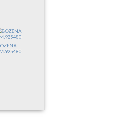
OZENA
M.925480