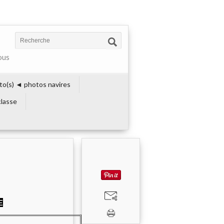
ous
to(s) ◄ photos navires
lasse
E