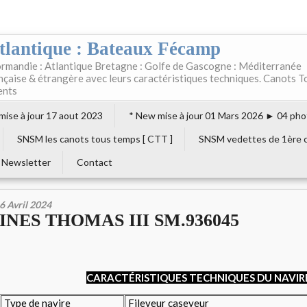
tlantique : Bateaux Fécamp
rmandie : Atlantique Bretagne : Golfe de Gascogne : Méditerranée
ançaise & étrangère avec leurs caractéristiques techniques. Canots T
ents
 mise à jour 17 aout 2023
* New mise à jour 01 Mars 2026 ► 04 pho
SNSM les canots tous temps [ CTT ]
SNSM vedettes de 1ère c
Newsletter
Contact
6 Avril 2024
INES THOMAS III SM.936045
CARACTÉRISTIQUES TECHNIQUES DU NAVIR
Type de navire
Fileyeur caseyeur