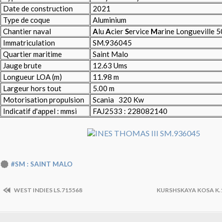
Date de construction
2021
Type de coque
Aluminium
Chantier naval
A
lu
A
cier
S
ervice
M
arine Longueville 5
Immatriculation
SM.936045
Quartier maritime
Saint Malo
Jauge brute
12.63 Ums
Longueur LOA (m)
11.98 m
Largeur hors tout
5.00 m
Motorisation propulsion
Scania 320 Kw
Indicatif d'appel : mmsi
FAJ2533 : 228082140
#SM : SAINT MALO
WEST INDIES LS.715568
KURSHSKAYA KOSA K.