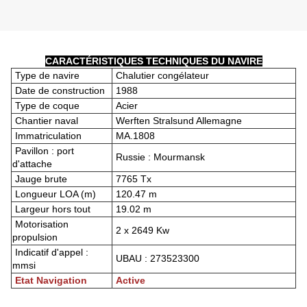
CARACTÉRISTIQUES TECHNIQUES DU NAVIRE
Type de navire
Chalutier congélateur
Date de construction
1988
Type de coque
Acier
Chantier naval
Werften Stralsund Allemagne
Immatriculation
MA.1808
Pavillon : port
Russie : Mourmansk
d'attache
Jauge brute
7765 Tx
Longueur LOA (m)
120.47 m
Largeur hors tout
19.02 m
Motorisation
2 x 2649 Kw
propulsion
Indicatif d'appel :
UBAU : 273523300
mmsi
Etat Navigation
Active