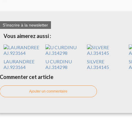
S'inscrire à la newsletter
Vous aimerez aussi :
LAURANDREE
U CURDINU
SILVERE
S
AJ.923164
AJ.314298
AJ.314145
A
Commenter cet article
Ajouter un commentaire