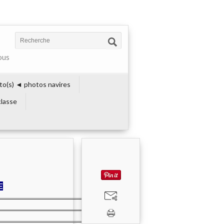
ous
to(s) ◄ photos navires
lasse
E