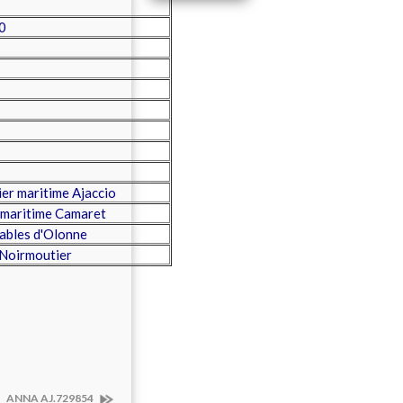
0
er maritime Ajaccio
 maritime Camaret
ables d'Olonne
 Noirmoutier
ANNA AJ.729854