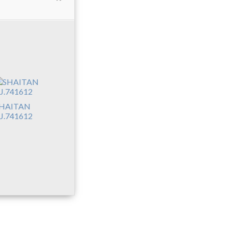
HAITAN
J.741612