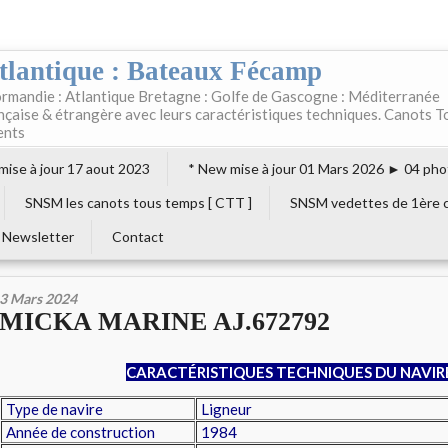
tlantique : Bateaux Fécamp
rmandie : Atlantique Bretagne : Golfe de Gascogne : Méditerranée
ançaise & étrangère avec leurs caractéristiques techniques. Canots T
ents
 mise à jour 17 aout 2023
* New mise à jour 01 Mars 2026 ► 04 pho
SNSM les canots tous temps [ CTT ]
SNSM vedettes de 1ère c
Newsletter
Contact
3 Mars 2024
MICKA MARINE AJ.672792
CARACTÉRISTIQUES TECHNIQUES DU NAVIR
Type de navire
Ligneur
Année de construction
1984