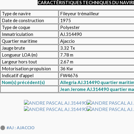
CARACTÉRISTIQUES TECHNIQUES DU NAVIR
Type de navire
Fileyeur trémailleur
Date de construction
1975
Type de coque
Polyester
Immatriculation
AJ.314490
Quartier maritime
Ajaccio
Jauge brute
3.32 Tx
Longueur LOA (m)
7.78 m
Largeur hors tout
2.67 m
Motorisation propulsion
36 Kw
Indicatif d'appel
FW4676
Nom(s) précédent(s)
Allegria AJ.314490 quartier mariti
Jean Jerome
A
J.314490 quartier ma
#AJ : AJACCIO