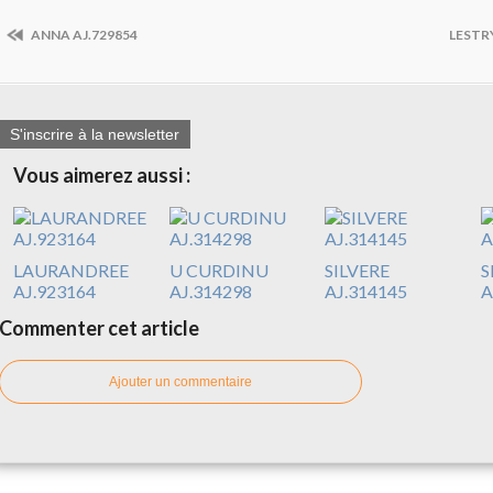
ANNA AJ.729854
LESTRY
S'inscrire à la newsletter
Vous aimerez aussi :
LAURANDREE
U CURDINU
SILVERE
S
AJ.923164
AJ.314298
AJ.314145
A
Commenter cet article
Ajouter un commentaire