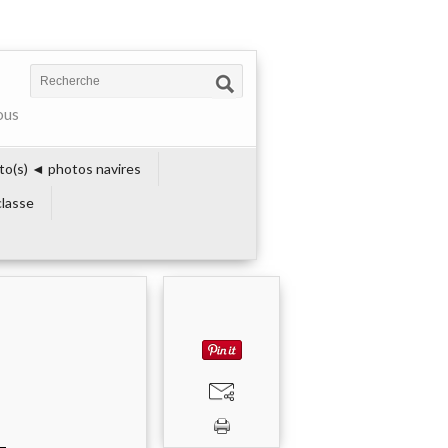
ous
to(s) ◄ photos navires
lasse