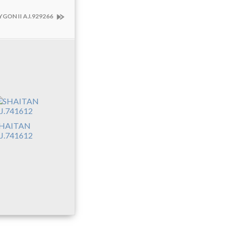
GON II AJ.929266
HAITAN
J.741612