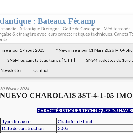
tlantique : Bateaux Fécamp
rmandie : Atlantique Bretagne : Golfe de Gascogne : Méditerranée
ançaise & étrangère avec leurs caractéristiques techniques. Canots T
ents
 mise à jour 17 aout 2023
* New mise à jour 01 Mars 2026 ► 04 pho
SNSM les canots tous temps [ CTT ]
SNSM vedettes de 1ère c
Newsletter
Contact
20 Février 2024
NUEVO CHAROLAIS 3ST-4-1-05 IMO.
CARACTÉRISTIQUES TECHNIQUES DU NAVIR
Type de navire
Chalutier de fond
Date de construction
2005