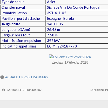
Type de coque
Acier
Chantier naval
Sicnave Vila Do Conde Portugual
Immatriculation
3ST-4-1-05
Pavillon : port d'attache
Espagne : Burela
Jauge brute
148.08 Tx
Longueur LOA (m)
26.43 m
Largeur hors tout
7.50 m
Motorisation propulsion
397 kW
Indicatif d'appel : mmsi
ECIY : 224187770
Lorient 17 février 2024
#CHALUTIERS ETRANGERS
L'ANJOCELIS II DP.436787
SANDRINE PH