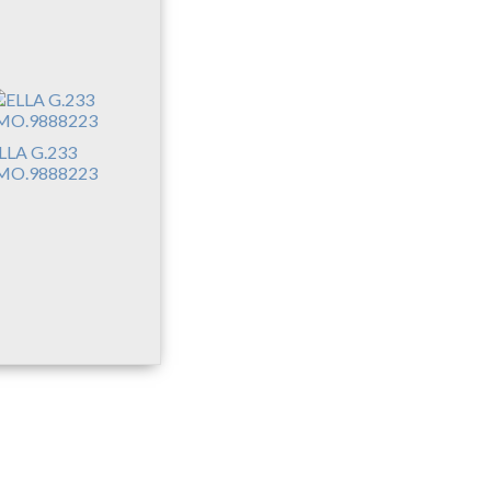
LLA G.233
MO.9888223