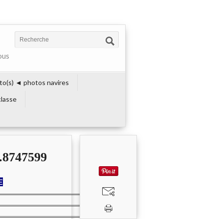
ous
to(s) ◄ photos navires
lasse
8747599
E