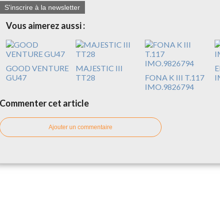
S'inscrire à la newsletter
Vous aimerez aussi :
GOOD VENTURE
MAJESTIC III
E
GU47
TT28
FONA K III T.117
I
IMO.9826794
Commenter cet article
Ajouter un commentaire