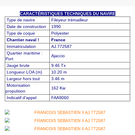
CARACTÉRISTIQUES TECHNIQUES DU NAVIRE
Type de navire
Fileyeur trémailleur
Date de construction
1990
Type de coque
Polyester
Chantier naval !
France
Immatriculation
AJ.772587
Quartier maritime :
Ajaccio
Port
Jauge brute
9.46 Tx
Longueur LOA (m)
10.20 m
Largeur hors tout
3.46 m
Motorisation
162 Kw
propulsion
Indicatif d'appel
FAA9060