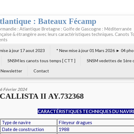
tlantique : Bateaux Fécamp
rmandie : Atlantique Bretagne : Golfe de Gascogne : Méditerranée
ançaise & étrangère avec leurs caractéristiques techniques. Canots T
ents
 mise à jour 17 aout 2023
* New mise à jour 01 Mars 2026 ► 04 pho
SNSM les canots tous temps [ CTT ]
SNSM vedettes de 1ère c
Newsletter
Contact
6 Février 2024
CALLISTA II AY.732368
CARACTÉRISTIQUES TECHNIQUES DU NAVIR
Type de navire
Fileyeur dragues
Date de construction
1988