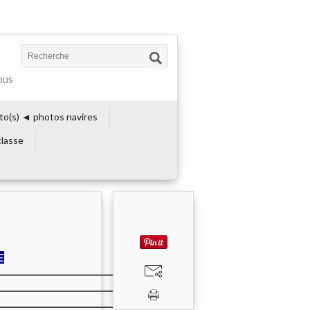
ous
to(s) ◄ photos navires
lasse
E