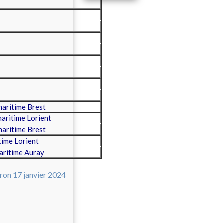
aritime Brest
aritime Lorient
aritime Brest
time Lorient
aritime Auray