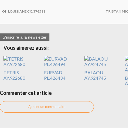
LOUISIANE CC.376511
TRISTAN MIC
S'inscrire à la newsletter
Vous aimerez aussi :
TETRIS
EURVAD
BALAOU
AY.922680
PL.426494
AY.924745
B
A
Commenter cet article
Ajouter un commentaire