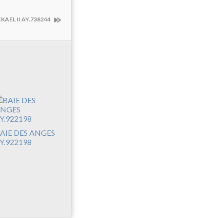
KAEL II AY.738244
AIE DES ANGES
Y.922198