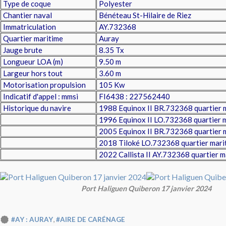
Type de coque
Polyester
Chantier naval
Bénéteau St-Hilaire de Riez
Immatriculation
AY.732368
Quartier maritime
Auray
Jauge brute
8.35 Tx
Longueur LOA (m)
9.50 m
Largeur hors tout
3.60 m
Motorisation propulsion
105 Kw
Indicatif d'appel : mmsi
FI6438 : 227562440
Historique du navire
1988 Equinox II BR.732368 quartier m
1996 Equinox II LO.732368 quartier m
2005 Equinox II BR.732368 quartier m
2018 Tiloké LO.732368 quartier mari
2022 Callista II AY.732368 quartier m
Port Haliguen Quiberon 17 janvier 2024
,
#AY : AURAY
#AIRE DE CARÉNAGE