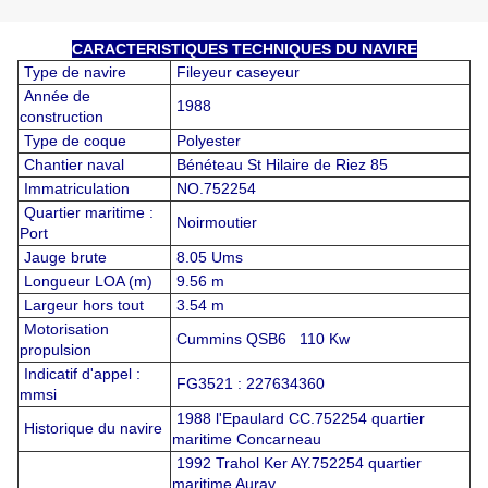
CARACTERISTIQUES TECHNIQUES DU NAVIRE
Type de navire
Fileyeur caseyeur
Année de
1988
construction
Type de coque
Polyester
Chantier naval
Bénéteau St Hilaire de Riez 85
Immatriculation
NO.752254
Quartier maritime :
Noirmoutier
Port
Jauge brute
8.05 Ums
Longueur LOA (m)
9.56 m
Largeur hors tout
3.54 m
Motorisation
Cummins QSB6 110 Kw
propulsion
Indicatif d'appel :
FG3521 : 227634360
mmsi
1988 l'Epaulard CC.752254 quartier
Historique du navire
maritime Concarneau
1992 Trahol Ker AY.752254 quartier
maritime Auray