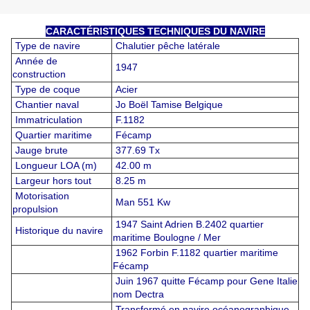
CARACTÉRISTIQUES TECHNIQUES DU NAVIRE
Type de navire
Chalutier pêche latérale
Année de
1947
construction
Type de coque
Acier
Chantier naval
Jo Boël Tamise Belgique
Immatriculation
F.1182
Quartier maritime
Fécamp
Jauge brute
377.69 Tx
Longueur LOA (m)
42.00 m
Largeur hors tout
8.25 m
Motorisation
Man 551 Kw
propulsion
1947 Saint Adrien B.2402 quartier
Historique du navire
maritime Boulogne / Mer
1962 Forbin F.1182 quartier maritime
Fécamp
Juin 1967 quitte Fécamp pour Gene Italie
nom Dectra
Transformé en navire océanographique