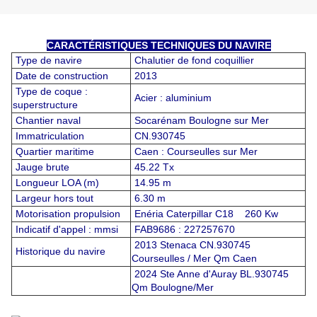
CARACTÉRISTIQUES TECHNIQUES DU NAVIRE
Type de navire
Chalutier de fond coquillier
Date de construction
2013
Type de coque :
Acier : aluminium
superstructure
Chantier naval
Socarénam Boulogne sur Mer
Immatriculation
CN.930745
Quartier maritime
Caen : Courseulles sur Mer
Jauge brute
45.22 Tx
Longueur LOA (m)
14.95 m
Largeur hors tout
6.30 m
Motorisation propulsion
Enéria Caterpillar C18 260 Kw
Indicatif d'appel : mmsi
FAB9686 : 227257670
2013 Stenaca CN.930745
Historique du navire
Courseulles / Mer Qm Caen
2024 Ste Anne d'Auray BL.930745
Qm Boulogne/Mer