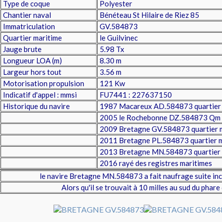
Type de coque
Polyester
Chantier naval
Bénéteau St Hilaire de Riez 85
Immatriculation
GV.584873
Quartier maritime
le Guilvinec
Jauge brute
5.98 Tx
Longueur LOA (m)
8.30 m
Largeur hors tout
3.56 m
Motorisation propulsion
121 Kw
Indicatif d'appel : mmsi
FU7441 : 227637150
Historique du navire
1987 Macareux AD.584873 quartier 
2005 le Rochebonne DZ.584873 Qm
2009 Bretagne GV.584873 quartier m
2011 Bretagne PL.584873 quartier m
2013 Bretagne MN.584873 quartier 
2016 rayé des registres maritimes
le navire Bretagne MN.584873 a fait naufrage suite in
Alors qu'il se trouvait à 10 milles au sud du phar