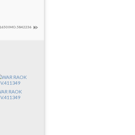
650 IMO.5842236
AR RAOK
V.411349