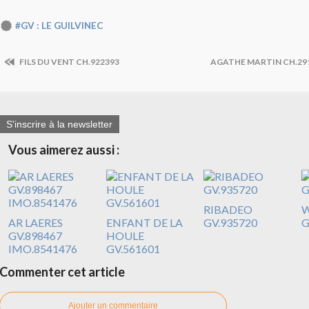
#GV : LE GUILVINEC
FILS DU VENT CH.922393
AGATHE MARTIN CH.291
S'inscrire à la newsletter
Vous aimerez aussi :
RIBADEO
W
AR LAERES
ENFANT DE LA
GV.935720
G
GV.898467
HOULE
IMO.8541476
GV.561601
Commenter cet article
Ajouter un commentaire