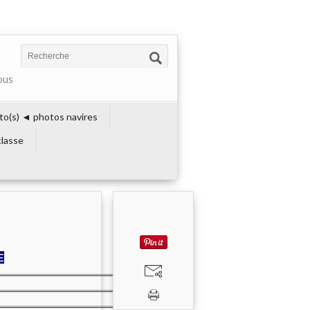
ous
to(s) ◄ photos navires
lasse
E