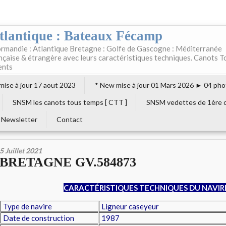
tlantique : Bateaux Fécamp
rmandie : Atlantique Bretagne : Golfe de Gascogne : Méditerranée
ançaise & étrangère avec leurs caractéristiques techniques. Canots T
ents
 mise à jour 17 aout 2023
* New mise à jour 01 Mars 2026 ► 04 pho
SNSM les canots tous temps [ CTT ]
SNSM vedettes de 1ère c
Newsletter
Contact
5 Juillet 2021
BRETAGNE GV.584873
CARACTÉRISTIQUES TECHNIQUES DU NAVIR
Type de navire
Ligneur caseyeur
Date de construction
1987