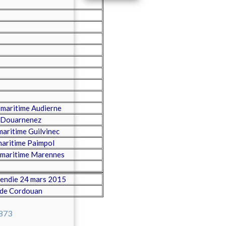
maritime Audierne
 Douarnenez
aritime Guilvinec
aritime Paimpol
maritime Marennes
cendie 24 mars 2015
e de Cordouan