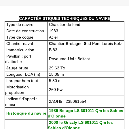
CARACTÉRISTIQUES TECHNIQUES DU NAVIRE
Type de navire
Chalutier de fond
Date de construction
1983
Type de coque
Acier
Chantier naval
C
hantier
B
retagne
S
ud Pont Lorois Belz
Immatriculation
B.83
Pavillon : port
Royaume-Uni : Belfast
d'attache
Jauge brute
29.63 Tx
Longueur LOA (m)
15.05 m
Largeur hors tout
5.30 m
Motorisation
260 Kw
propulsion
Indicatif d'appel :
2AOH5 : 235061554
mmsi
1989 Beluga LS.601011 Qm les Sables
Historique du navire
d'Olonne
2000 le Grizzly LS.601011 Qm les
Sables d'Olonne