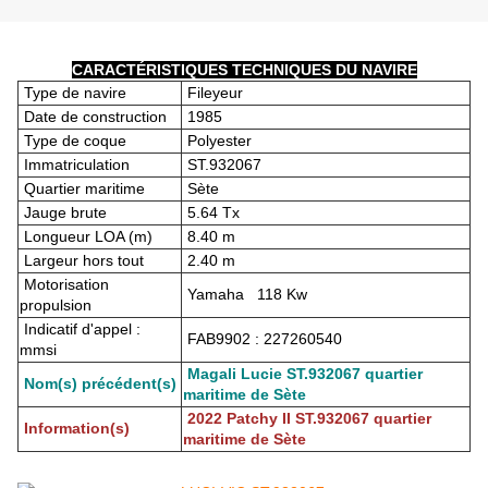
CARACTÉRISTIQUES TECHNIQUES DU NAVIRE
Type de navire
Fileyeur
Date de construction
1985
Type de coque
Polyester
Immatriculation
ST.932067
Quartier maritime
Sète
Jauge brute
5.64 Tx
Longueur LOA (m)
8.40 m
Largeur hors tout
2.40 m
Motorisation
Yamaha 118 Kw
propulsion
Indicatif d'appel :
FAB9902 : 227260540
mmsi
Magali Lucie ST.932067 quartier
Nom(s) précédent(s)
maritime de Sète
2022 Patchy II ST.932067 quartier
Information(s)
maritime de Sète