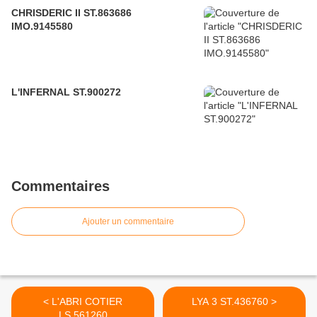
CHRISDERIC II ST.863686
IMO.9145580
L'INFERNAL ST.900272
Commentaires
Ajouter un commentaire
< L'ABRI COTIER
LYA 3 ST.436760 >
LS.561260