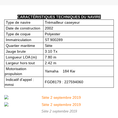
CARACTÉRISTIQUES TECHNIQUES DU NAVIRE
Type de navire
Trémailleur caseyeur
Date de construction
2002
Type de coque
Polyester
Immatriculation
ST.900289
Quartier maritime
Sète
Jauge brute
3.10 Tx
Longueur LOA (m)
7.80 m
Largeur hors tout
2.42 m
Motorisation
Yamaha 184 Kw
propulsion
Indicatif d'appel :
FGD8179 : 227594060
mmsi
Sète 2 septembre 2019