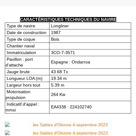
CARACTÉRISTIQUES TECHNIQUES DU NAVIRE
Type de navire
Longliner
Date de construction
1987
Type de coque
Bois
Chantier naval
Immatriculation
3CO-7-3571
Pavillon : port
Espagne : Ondarroa
d'attache
Jauge brute
43.68 Tx
Longueur LOA (m)
19.34 m
Largeur hors tout
5.39 m
Motorisation
264
Kw
propulsion
Indicatif d'appel :
EA4338 : 224102740
mmsi