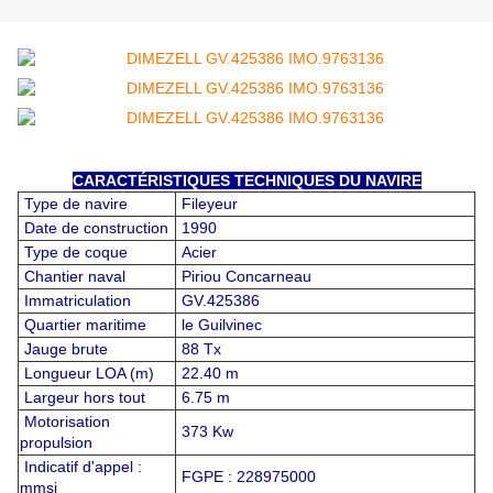
CARACTÉRISTIQUES TECHNIQUES DU NAVIRE
Type de navire
Fileyeur
Date de construction
1990
Type de coque
Acier
Chantier naval
Piriou Concarneau
Immatriculation
GV.425386
Quartier maritime
le Guilvinec
Jauge brute
88 Tx
Longueur LOA (m)
22.40 m
Largeur hors tout
6.75 m
Motorisation
373 Kw
propulsion
Indicatif d'appel :
FGPE : 228975000
mmsi