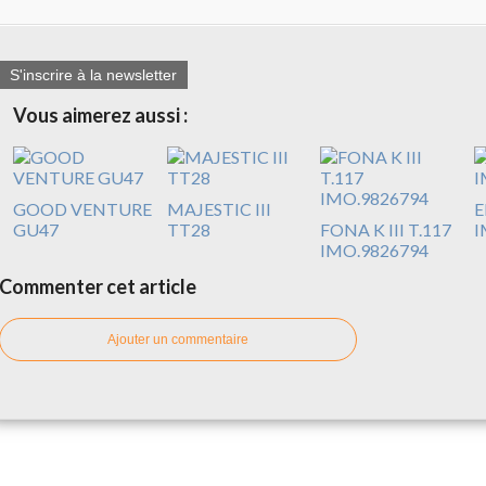
S'inscrire à la newsletter
Vous aimerez aussi :
GOOD VENTURE
MAJESTIC III
E
GU47
TT28
FONA K III T.117
I
IMO.9826794
Commenter cet article
Ajouter un commentaire