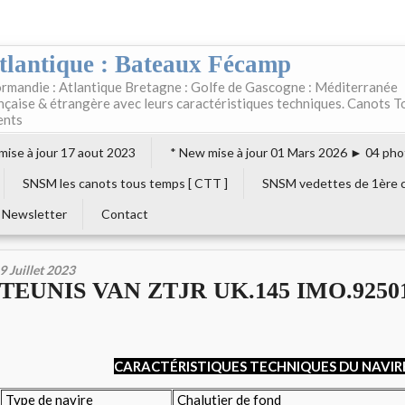
tlantique : Bateaux Fécamp
rmandie : Atlantique Bretagne : Golfe de Gascogne : Méditerranée
ançaise & étrangère avec leurs caractéristiques techniques. Canots T
ents
 mise à jour 17 aout 2023
* New mise à jour 01 Mars 2026 ► 04 pho
SNSM les canots tous temps [ CTT ]
SNSM vedettes de 1ère c
Newsletter
Contact
9 Juillet 2023
TEUNIS VAN ZTJR UK.145 IMO.9250
CARACTÉRISTIQUES TECHNIQUES DU NAVIR
Type de navire
Chalutier de fond