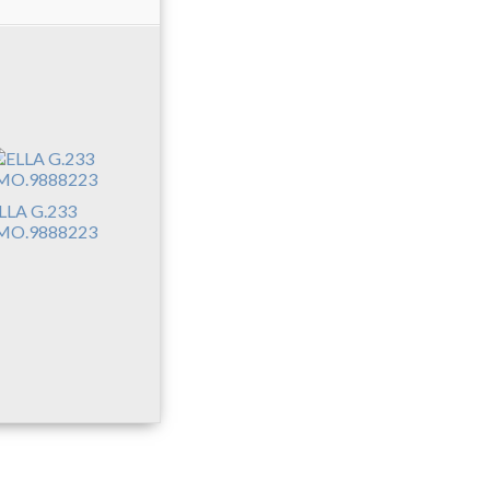
LLA G.233
MO.9888223