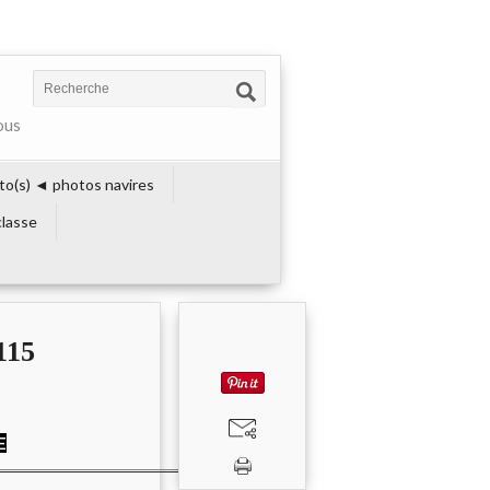
ous
to(s) ◄ photos navires
lasse
115
E