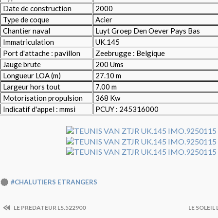
Date de construction
2000
Type de coque
Acier
Chantier naval
Luyt Groep Den Oever Pays Bas
Immatriculation
UK.145
Port d'attache : pavillon
Zeebrugge : Belgique
Jauge brute
200 Ums
Longueur LOA (m)
27.10 m
Largeur hors tout
7.00 m
Motorisation propulsion
368 Kw
Indicatif d'appel : mmsi
PCUY : 245316000
#CHALUTIERS ETRANGERS
LE PREDATEUR LS.522900
LE SOLEIL