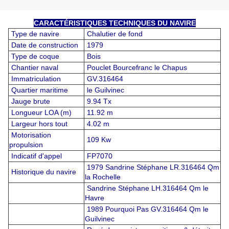
CARACTÉRISTIQUES TECHNIQUES DU NAVIRE
Type de navire
Chalutier de fond
Date de construction
1979
Type de coque
Bois
Chantier naval
Pouclet Bourcefranc le Chapus
Immatriculation
GV.316464
Quartier maritime
le Guilvinec
Jauge brute
9.94 Tx
Longueur LOA (m)
11.92 m
Largeur hors tout
4.02 m
Motorisation
109 Kw
propulsion
Indicatif d'appel
FP7070
1979 Sandrine Stéphane LR.316464 Qm
Historique du navire
la Rochelle
Sandrine Stéphane LH.316464 Qm le
Havre
1989 Pourquoi Pas GV.316464 Qm le
Guilvinec