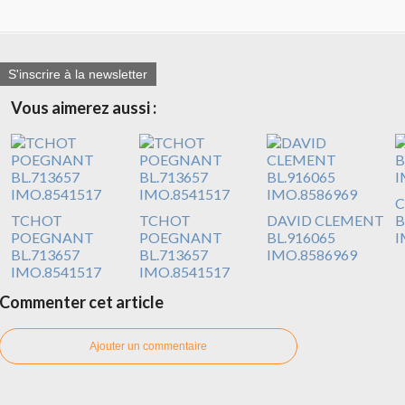
S'inscrire à la newsletter
Vous aimerez aussi :
C
TCHOT
TCHOT
DAVID CLEMENT
B
POEGNANT
POEGNANT
BL.916065
I
BL.713657
BL.713657
IMO.8586969
IMO.8541517
IMO.8541517
Commenter cet article
Ajouter un commentaire