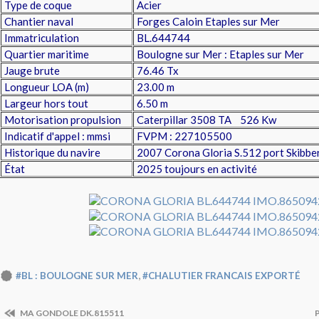
Type de coque
Acier
Chantier naval
Forges Caloin Etaples sur Mer
Immatriculation
BL.644744
Quartier maritime
Boulogne sur Mer : Etaples sur Mer
Jauge brute
76.46 Tx
Longueur LOA (m)
23.00 m
Largeur hors tout
6.50 m
Motorisation propulsion
Caterpillar 3508 TA 526 Kw
Indicatif d'appel : mmsi
FVPM : 227105500
Historique du navire
2007 Corona Gloria S.512 port Skibber
État
2025
toujours en activité
,
#BL : BOULOGNE SUR MER
#CHALUTIER FRANCAIS EXPORTÉ
MA GONDOLE DK.815511