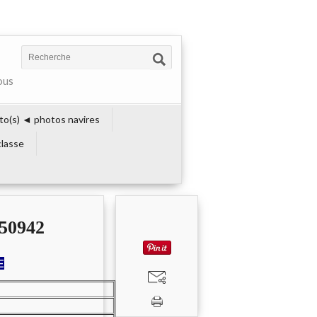
ous
to(s) ◄ photos navires
lasse
50942
E