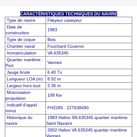
CARACTÉRISTIQUES TECHNIQUES DU NAVIRE
Type de navire
Fileyeur caseyeur
Date de
1983
construction
Type de coque
Bois
Chantier naval
Fouchard Coueron
Immatriculation
VA.635345
Quartier maritime :
Vannes
Port
Jauge brute
6.40 Tx
Longueur LOA (m)
8.92 m
Largeur hors tout
3.30 m
Motorisation
108 Kw
propulsion
Indicatif d'appel :
FH2285 : 227638490
mmsi
Historique du
1983 Halios SN.635345 quartier maritime
navire
Saint Nazaire
2002 Halios VA.635345 quartier maritime
Vannes