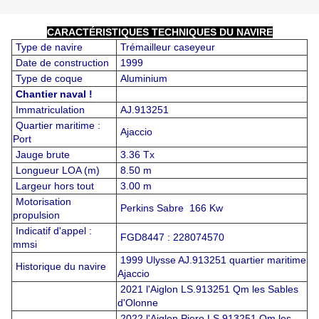
CARACTÉRISTIQUES TECHNIQUES DU NAVIRE
Type de navire
Trémailleur caseyeur
Date de construction
1999
Type de coque
Aluminium
Chantier naval !
Immatriculation
AJ.913251
Quartier maritime :
Ajaccio
Port
Jauge brute
3.36 Tx
Longueur LOA (m)
8.50 m
Largeur hors tout
3.00 m
Motorisation
Perkins Sabre 166 Kw
propulsion
Indicatif d'appel :
FGD8447 : 228074570
mmsi
1999 Ulysse AJ.913251 quartier maritime
Historique du navire
Ajaccio
2021 l'Aiglon LS.913251 Qm les Sables
d'Olonne
2022 l'Aiglon Piero LS.913251 Qm les