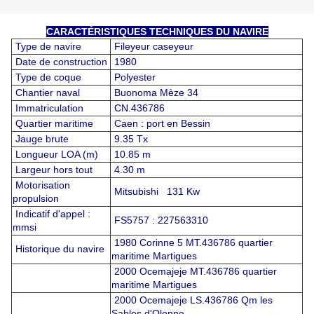
CARACTÉRISTIQUES TECHNIQUES DU NAVIRE
Type de navire
Fileyeur caseyeur
Date de construction
1980
Type de coque
Polyester
Chantier naval
Buonoma Mèze 34
Immatriculation
CN.436786
Quartier maritime
Caen : port en Bessin
Jauge brute
9.35 Tx
Longueur LOA (m)
10.85 m
Largeur hors tout
4.30 m
Motorisation
Mitsubishi 131 Kw
propulsion
Indicatif d'appel :
FS5757 : 227563310
mmsi
1980 Corinne 5 MT.436786 quartier
Historique du navire
maritime Martigues
2000 Ocemajeje MT.436786 quartier
maritime Martigues
2000 Ocemajeje LS.436786 Qm les
Sables d'Olonne