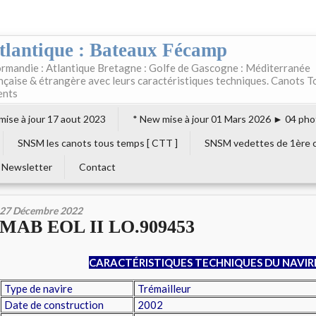
tlantique : Bateaux Fécamp
rmandie : Atlantique Bretagne : Golfe de Gascogne : Méditerranée
ançaise & étrangère avec leurs caractéristiques techniques. Canots T
ents
 mise à jour 17 aout 2023
* New mise à jour 01 Mars 2026 ► 04 pho
SNSM les canots tous temps [ CTT ]
SNSM vedettes de 1ère c
Newsletter
Contact
27 Décembre 2022
MAB EOL II LO.909453
CARACTÉRISTIQUES TECHNIQUES DU NAVIR
Type de navire
Trémailleur
Date de construction
2002