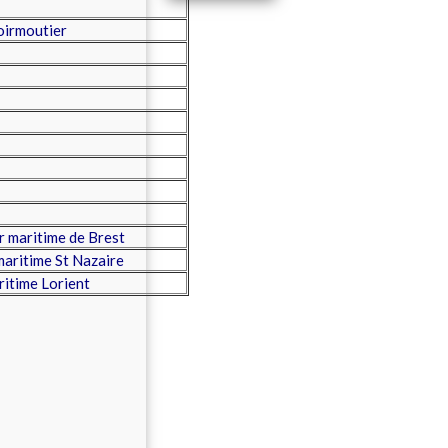
oirmoutier
 maritime de Brest
aritime St Nazaire
itime Lorient