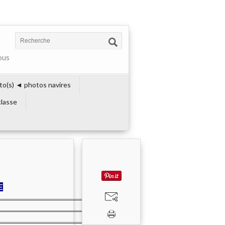
ous
to(s) ◄ photos navires
lasse
E