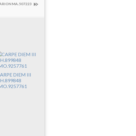
ARION MA.507223
ARPE DIEM III
H.899848
MO.9257761