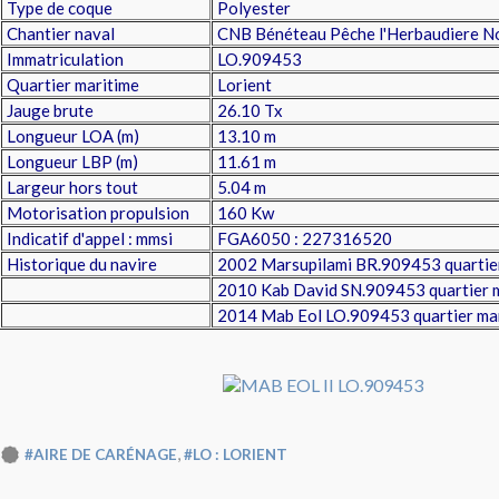
Type de coque
Polyester
Chantier naval
CNB Bénéteau Pêche l'Herbaudiere N
Immatriculation
LO.909453
Quartier maritime
Lorient
Jauge brute
26.10 Tx
Longueur LOA (m)
13.10 m
Longueur LBP (m)
11.61 m
Largeur hors tout
5.04 m
Motorisation propulsion
160 Kw
Indicatif d'appel : mmsi
FGA6050 : 227316520
Historique du navire
2002 Marsupilami BR.909453 quartier
2010 Kab David SN.909453 quartier m
2014 Mab Eol LO.909453 quartier mar
,
#AIRE DE CARÉNAGE
#LO : LORIENT