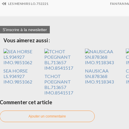
LES MENHIRS LO.752221
FAN FAN M
S'inscrire à la newsletter
Vous aimerez aussi :
SEA HORSE
NAUSICAA
C
LS.934927
TCHOT
SN.878368
C
IMO.9851062
POEGNANT
IMO.9118343
I
BL.713657
IMO.8541517
Commenter cet article
Ajouter un commentaire