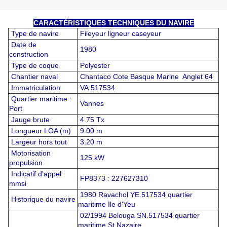
CARACTÉRISTIQUES TECHNIQUES DU NAVIRE
Type de navire
Fileyeur ligneur caseyeur
Date de
1980
construction
Type de coque
Polyester
Chantier naval
Chantaco Cote Basque Marine Anglet 64
Immatriculation
VA.517534
Quartier maritime :
Vannes
Port
Jauge brute
4.75 Tx
Longueur LOA (m)
9.00 m
Largeur hors tout
3.20 m
Motorisation
125 kW
propulsion
Indicatif d'appel :
FP8373 : 227627310
mmsi
1980 Ravachol YE.517534 quartier
Historique du navire
maritime Ile d'Yeu
02/1994 Belouga SN.517534 quartier
maritime St Nazaire