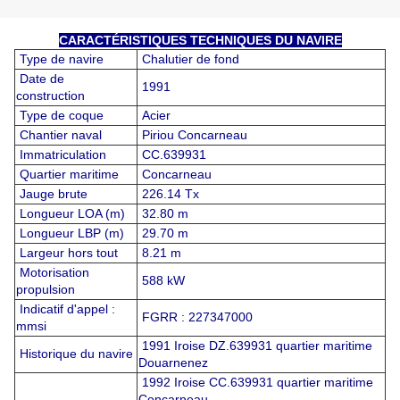
CARACTÉRISTIQUES TECHNIQUES DU NAVIRE
Type de navire
Chalutier de fond
Date de
1991
construction
Type de coque
Acier
Chantier naval
Piriou Concarneau
Immatriculation
CC.639931
Quartier maritime
Concarneau
Jauge brute
226.14 Tx
Longueur LOA (m)
32.80 m
Longueur LBP (m)
29.70 m
Largeur hors tout
8.21 m
Motorisation
588 kW
propulsion
Indicatif d'appel :
FGRR : 227347000
mmsi
1991 Iroise DZ.639931 quartier maritime
Historique du navire
Douarnenez
1992 Iroise CC.639931 quartier maritime
Concarneau