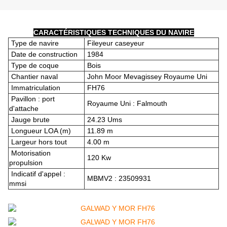
CARACTÉRISTIQUES TECHNIQUES DU NAVIRE
Type de navire
Fileyeur caseyeur
Date de construction
1984
Type de coque
Bois
Chantier naval
John Moor Mevagissey Royaume Uni
Immatriculation
FH76
Pavillon : port
Royaume Uni : Falmouth
d'attache
Jauge brute
24.23 Ums
Longueur LOA (m)
11.89 m
Largeur hors tout
4.00 m
Motorisation
120 Kw
propulsion
Indicatif d'appel :
MBMV2 : 23509931
mmsi