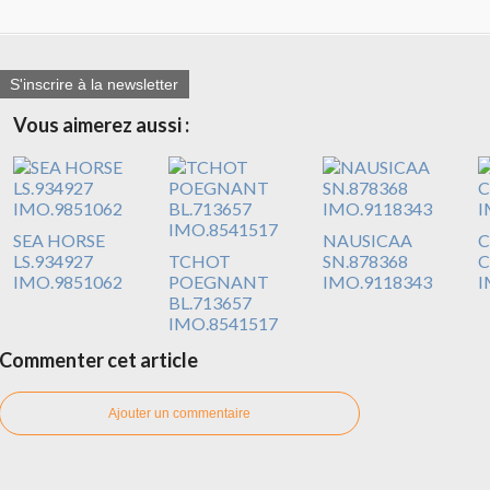
S'inscrire à la newsletter
Vous aimerez aussi :
SEA HORSE
NAUSICAA
C
LS.934927
TCHOT
SN.878368
C
IMO.9851062
POEGNANT
IMO.9118343
I
BL.713657
IMO.8541517
Commenter cet article
Ajouter un commentaire