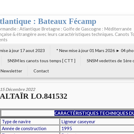
tlantique : Bateaux Fécamp
rmandie : Atlantique Bretagne : Golfe de Gascogne : Méditerranée
ançaise & étrangère avec leurs caractéristiques techniques. Canots T
ents
 mise à jour 17 aout 2023
* New mise à jour 01 Mars 2026 ► 04 pho
SNSM les canots tous temps [ CTT ]
SNSM vedettes de 1ère c
Newsletter
Contact
15 Décembre 2022
ALTAÏR LO.841532
CARACTÉRISTIQUES TECHNIQUES DU
Type de navire
Ligneur caseyeur
Année de construction
1995