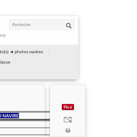
ous
to(s) ◄ photos navires
lasse
 NAVIRE