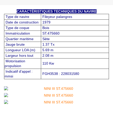
CARACTÉRISTIQUES TECHNIQUES DU NAVIRE
Type de navire
Fileyeur palangres
Date de construction
1979
Type de coque
Bois
Immatriculation
ST.475660
Quartier maritime
Sète
Jauge brute
1.37 Tx
Longueur LOA (m)
5.69 m
Largeur hors tout
2.08 m
Motorisation
110 Kw
propulsion
Indicatif d'appel :
FGH3538 : 228031580
mmsi