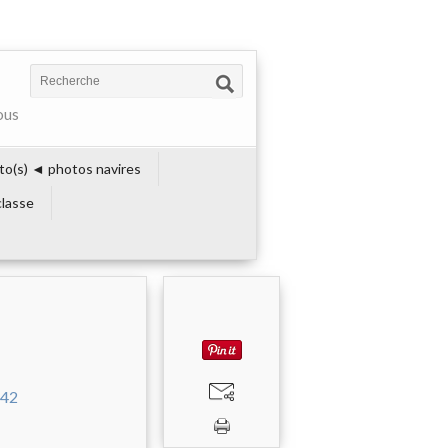
ous
to(s) ◄ photos navires
lasse