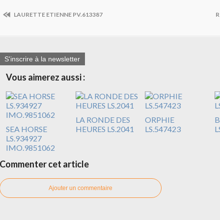
LAURETTE ETIENNE PV.613387
R
S'inscrire à la newsletter
Vous aimerez aussi :
LA RONDE DES
ORPHIE
B
SEA HORSE
HEURES LS.2041
LS.547423
L
LS.934927
IMO.9851062
Commenter cet article
Ajouter un commentaire