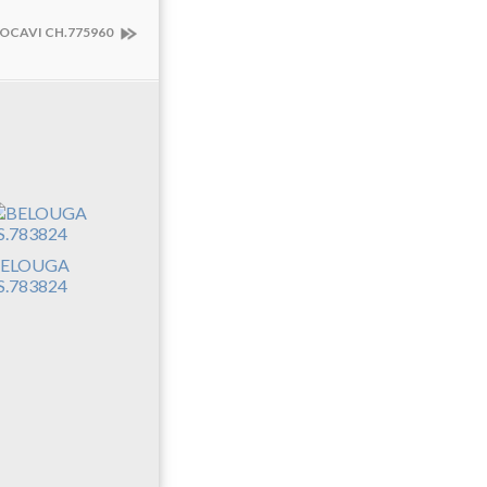
OCAVI CH.775960
ELOUGA
S.783824