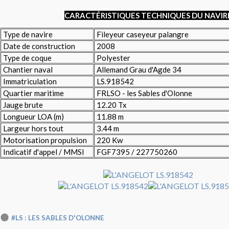
CARACTÉRISTIQUES TECHNIQUES DU NAVIR
Type de navire
Fileyeur caseyeur palangre
Date de construction
2008
Type de coque
Polyester
Chantier naval
Allemand Grau d'Agde 34
Immatriculation
LS.918542
Quartier maritime
FRLSO - les Sables d'Olonne
Jauge brute
12.20 Tx
Longueur LOA (m)
11.88 m
Largeur hors tout
3.44 m
Motorisation propulsion
220 Kw
Indicatif d'appel / MMSI
FGF7395 / 227750260
#LS : LES SABLES D'OLONNE