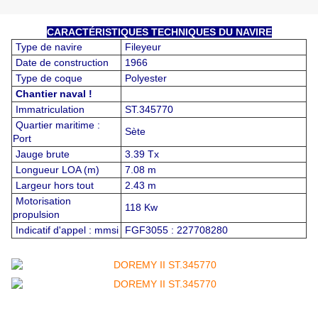
CARACTÉRISTIQUES TECHNIQUES DU NAVIRE
Type de navire
Fileyeur
Date de construction
1966
Type de coque
Polyester
Chantier naval !
Immatriculation
ST.345770
Quartier maritime :
Sète
Port
Jauge brute
3.39 Tx
Longueur LOA (m)
7.08 m
Largeur hors tout
2.43 m
Motorisation
118 Kw
propulsion
Indicatif d'appel : mmsi
FGF3055 : 227708280