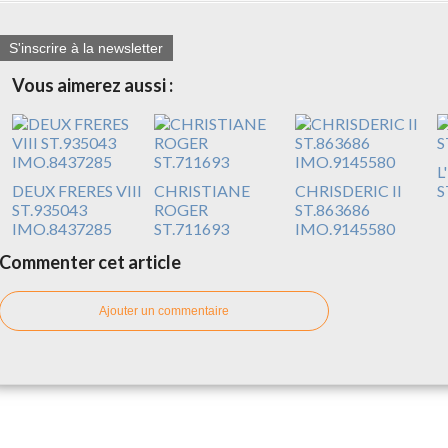
S'inscrire à la newsletter
Vous aimerez aussi :
L
DEUX FRERES VIII
CHRISTIANE
CHRISDERIC II
S
ST.935043
ROGER
ST.863686
IMO.8437285
ST.711693
IMO.9145580
Commenter cet article
Ajouter un commentaire