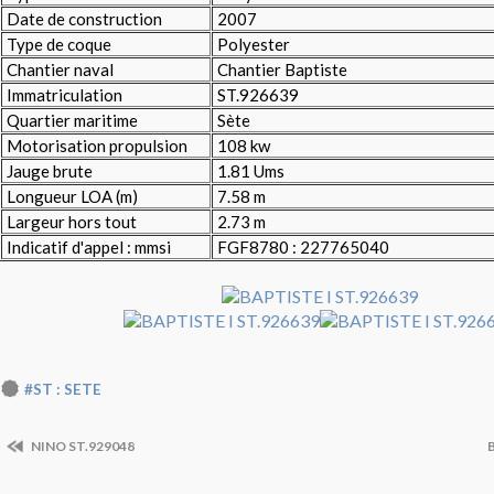
Date de construction
2007
Type de coque
Polyester
Chantier naval
Chantier Baptiste
Immatriculation
ST.926639
Quartier maritime
Sète
Motorisation propulsion
108 kw
Jauge brute
1.81 Ums
Longueur LOA (m)
7.58 m
Largeur hors tout
2.73 m
Indicatif d'appel : mmsi
FGF8780 : 227765040
#ST : SETE
NINO ST.929048