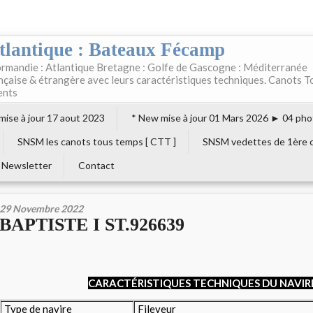
tlantique : Bateaux Fécamp
rmandie : Atlantique Bretagne : Golfe de Gascogne : Méditerranée
ançaise & étrangère avec leurs caractéristiques techniques. Canots T
ents
 mise à jour 17 aout 2023
* New mise à jour 01 Mars 2026 ► 04 pho
SNSM les canots tous temps [ CTT ]
SNSM vedettes de 1ère c
Newsletter
Contact
29 Novembre 2022
BAPTISTE I ST.926639
CARACTÉRISTIQUES TECHNIQUES DU NAVIR
Type de navire
Fileyeur