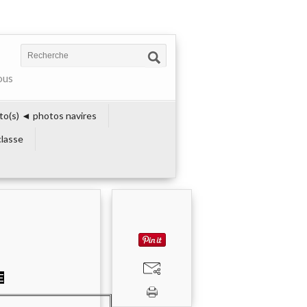
ous
to(s) ◄ photos navires
lasse
E