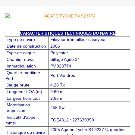
CARACTÉRISTIQUES TECHNIQUES DU NAVIRE
Type de navire
Fileyeur trémailleur caseyeur
Date de construction
2005
Type de coque
Polyester
Chantier naval
Sillage Agde 34
Immatriculation
PV.923774
Quartier maritime :
Port Vendres
Port
Jauge brute
4.28 Tx
Longueur LOA (m)
9.60 m
Largeur hors tout
2.86 m
Motorisation
258 Kw
propulsion
Indicatif d'appel :
FGE4312 : 227639350
mmsi
2005 Agathe Tyche ST.923774 quartier
Historique du navire