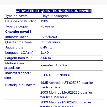
CARACTÉRISTIQUES TECHNIQUES DU NAVIRE
Type de navire
Fileyeur palangres
Date de construction
1985
Type de coque
Polyester
Chantier naval !
Immatriculation
PV.625260
Quartier maritime
Port Vendres
Jauge brute
6.45 Tx
Longueur LOA (m)
11.40 m
Largeur hors tout
3.00 m
Motorisation
Yamaha 132 Kw
propulsion
Indicatif d'appel :
FH9746 : 227838310
mmsi
1985 Aphrodite ST.625260 quartier
Historique du navire
maritime Sète
2003 Merines MA.625260 quartier
maritime Marseille
2009 Merines PV.625260 quartier
maritime Port Vendres