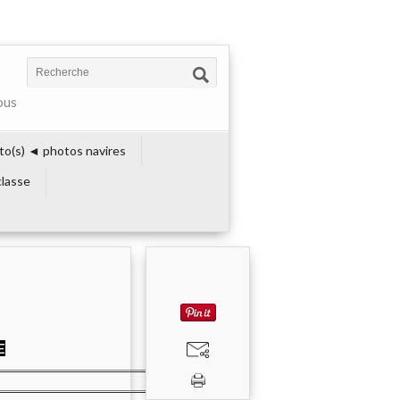
ous
to(s) ◄ photos navires
lasse
E