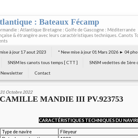
tlantique : Bateaux Fécamp
rmandie : Atlantique Bretagne : Golfe de Gascogne : Méditerranée
ançaise & étrangère avec leurs caractéristiques techniques. Canots T
ents
 mise à jour 17 aout 2023
* New mise à jour 01 Mars 2026 ► 04 pho
SNSM les canots tous temps [ CTT ]
SNSM vedettes de 1ère c
Newsletter
Contact
31 Octobre 2022
CAMILLE MANDIE III PV.923753
CARACTÉRISTIQUES TECHNIQUES DU NAVIR
Type de navire
Fileyeur