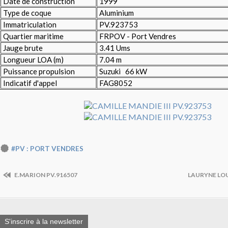
Date de construction
1999
Type de coque
Aluminium
Immatriculation
PV.923753
Quartier maritime
FRPOV - Port Vendres
Jauge brute
3.41 Ums
Longueur LOA (m)
7.04 m
Puissance propulsion
Suzuki 66 kW
Indicatif d'appel
FAG8052
#PV : PORT VENDRES
E.MARION PV.916507
LAURYNE LOU
S'inscrire à la newsletter