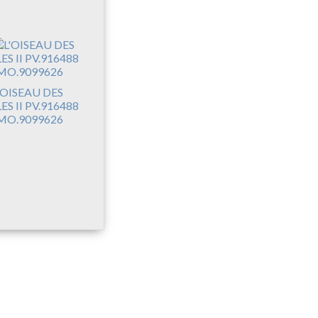
'OISEAU DES
LES II PV.916488
MO.9099626