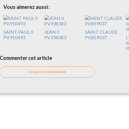
Vous aimerez aussi :
SAINT PAUL II
JEAN II
SAINT CLAUDE
PV.910493
PV.938383
PV.859037
L
I
I
Commenter cet article
Ajouter un commentaire