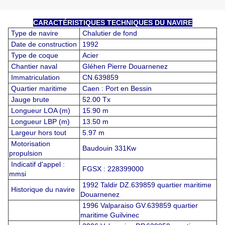
CARACTÉRISTIQUES TECHNIQUES DU NAVIRE
Type de navire
Chalutier de fond
Date de construction
1992
Type de coque
Acier
Chantier naval
Gléhen Pierre Douarnenez
Immatriculation
CN.639859
Quartier maritime
Caen : Port en Bessin
Jauge brute
52.00 Tx
Longueur LOA (m)
15.90 m
Longueur LBP (m)
13.50 m
Largeur hors tout
5.97 m
Motorisation
Baudouin 331Kw
propulsion
Indicatif d'appel :
FGSX : 228399000
mmsi
1992 Taldir DZ.639859 quartier maritime
Historique du navire
Douarnenez
1996 Valparaiso GV.639859 quartier
maritime Guilvinec