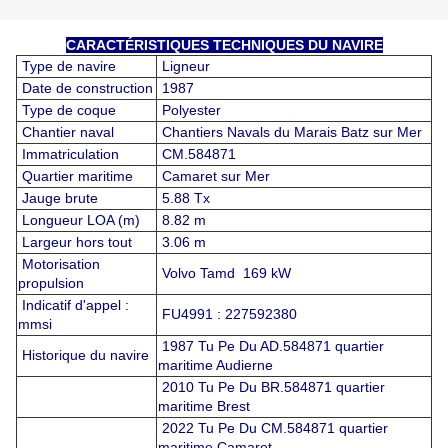
CARACTÉRISTIQUES TECHNIQUES DU NAVIRE
Type de navire
Ligneur
Date de construction
1987
Type de coque
Polyester
Chantier naval
Chantiers Navals du Marais Batz sur Mer
Immatriculation
CM.584871
Quartier maritime
Camaret sur Mer
Jauge brute
5.88 Tx
Longueur LOA (m)
8.82 m
Largeur hors tout
3.06 m
Motorisation
Volvo Tamd 169 kW
propulsion
Indicatif d'appel :
FU4991 : 227592380
mmsi
1987 Tu Pe Du AD.584871 quartier
Historique du navire
maritime Audierne
2010 Tu Pe Du BR.584871 quartier
maritime Brest
2022 Tu Pe Du CM.584871 quartier
maritime Camaret