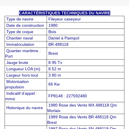
CARACTÉRISTIQUES TECHNIQUES DU NAVIRE
Type de navire
Fileyeur caseyeur
Date de construction
1980
Type de coque
Bois
Chantier naval
Daniel à Paimpol
Immatriculation
BR.488118
Quartier maritime :
Brest
Port
Jauge brute
8.95 Tx
Longueur LOA (m)
8.52 m
Largeur hors tout
3.80 m
Motorisation
66 Kw
propulsion
Indicatif d'appel :
FP8148 : 227592480
mmsi
1980 Rose des Vents MX.488118 Qm
Historique du navire
Morlaix
1989 Rose des Vents BR.488118 Qm
Brest
1997 Rose des Vents SN.488118 Qm