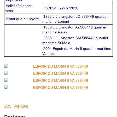
propulsion
Indicatif d'appel :
FS7024 : 227672030
mmsi
1982 J.J Livngston LO.588449 quartier
Historique du navire
maritime Lorient
1989 J.J Livngston AY.588449 quartier
maritime Auray
2003 J.J Livngston SM.588449 quartier
maritime St Malo
2004 Espoir du Marin II quartier maritime
Vannes
#VA : VANNES