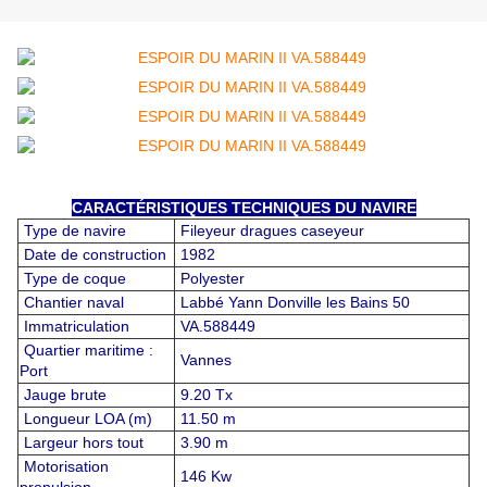
CARACTÉRISTIQUES TECHNIQUES DU NAVIRE
Type de navire
Fileyeur dragues caseyeur
Date de construction
1982
Type de coque
Polyester
Chantier naval
Labbé Yann Donville les Bains 50
Immatriculation
VA.588449
Quartier maritime :
Vannes
Port
Jauge brute
9.20 Tx
Longueur LOA (m)
11.50 m
Largeur hors tout
3.90 m
Motorisation
146 Kw