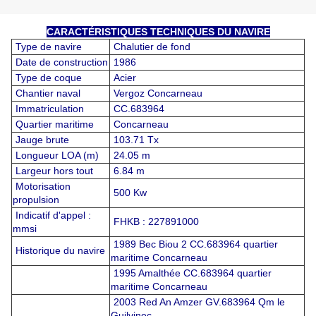
CARACTÉRISTIQUES TECHNIQUES DU NAVIRE
Type de navire
Chalutier de fond
Date de construction
1986
Type de coque
Acier
Chantier naval
Vergoz Concarneau
Immatriculation
CC.683964
Quartier maritime
Concarneau
Jauge brute
103.71 Tx
Longueur LOA (m)
24.05 m
Largeur hors tout
6.84 m
Motorisation
500 Kw
propulsion
Indicatif d'appel :
FHKB : 227891000
mmsi
1989 Bec Biou 2 CC.683964 quartier
Historique du navire
maritime Concarneau
1995 Amalthée CC.683964 quartier
maritime Concarneau
2003 Red An Amzer GV.683964 Qm le
Guilvinec