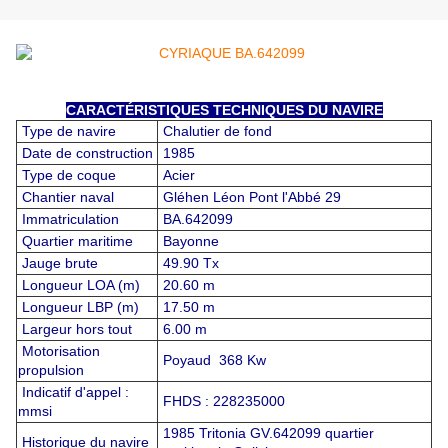
CARACTÉRISTIQUES TECHNIQUES DU NAVIRE
Type de navire
Chalutier de fond
Date de construction
1985
Type de coque
Acier
Chantier naval
Gléhen Léon Pont l'Abbé 29
Immatriculation
BA.642099
Quartier maritime
Bayonne
Jauge brute
49.90 Tx
Longueur LOA (m)
20.60 m
Longueur LBP (m)
17.50 m
Largeur hors tout
6.00 m
Motorisation
Poyaud 368 Kw
propulsion
Indicatif d'appel :
FHDS : 228235000
mmsi
1985 Tritonia GV.642099 quartier
Historique du navire