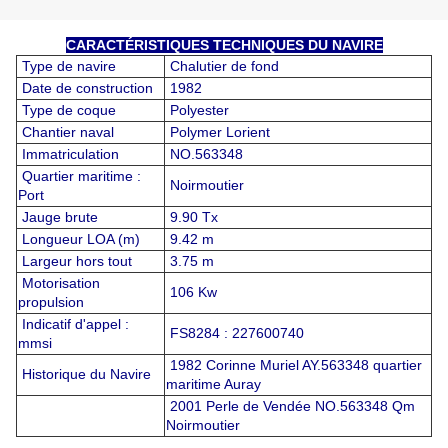
CARACTÉRISTIQUES TECHNIQUES DU NAVIRE
Type de navire
Chalutier de fond
Date de construction
1982
Type de coque
Polyester
Chantier naval
Polymer Lorient
Immatriculation
NO.563348
Quartier maritime :
Noirmoutier
Port
Jauge brute
9.90 Tx
Longueur LOA (m)
9.42 m
Largeur hors tout
3.75 m
Motorisation
106 Kw
propulsion
Indicatif d'appel :
FS8284 : 227600740
mmsi
1982 Corinne Muriel AY.563348 quartier
Historique du Navire
maritime Auray
2001 Perle de Vendée NO.563348 Qm
Noirmoutier