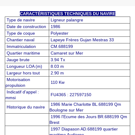
CARACTÉRISTIQUES TECHNIQUES DU NAVIRE
Type de navire
Ligneur palangre
Date de construction
1986
Type de coque
Polyester
Chantier naval
Lapeye Frères Gujan Mestras 33
Immatriculation
CM.688199
Quartier maritime
Camaret sur Mer
Jauge brute
3.94 Tx
Longueur LOA (m)
8.03 m
Largeur hors tout
2.90 m
Motorisation
110 Kw
propulsion
Indicatif d'appel :
FU4365 : 227597150
mmsi
1986 Marie Charlotte BL.688199 Qm
Historique du navire
Boulogne sur Mer
1996 l'Ecume des Jours BR.688199 Qm
Brest
1997 Diapason AD.688199 quartier
maritime Audierne