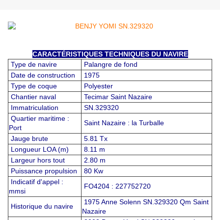
CARACTÉRISTIQUES TECHNIQUES DU NAVIRE
Type de navire
Palangre de fond
Date de construction
1975
Type de coque
Polyester
Chantier naval
Tecimar Saint Nazaire
Immatriculation
SN.329320
Quartier maritime :
Saint Nazaire : la Turballe
Port
Jauge brute
5.81 Tx
Longueur LOA (m)
8.11 m
Largeur hors tout
2.80 m
Puissance propulsion
80 Kw
Indicatif d'appel :
FO4204 : 227752720
mmsi
1975 Anne Solenn SN.329320 Qm Saint
Historique du navire
Nazaire