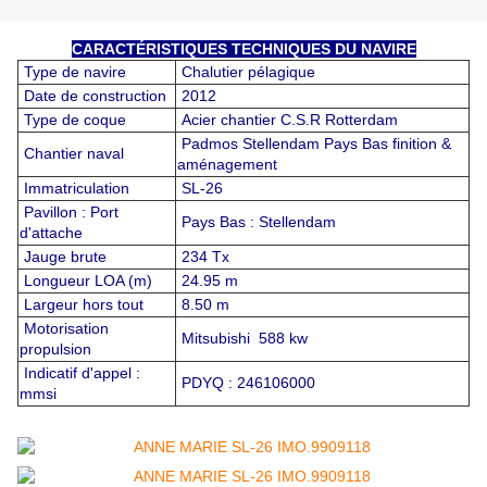
CARACTÉRISTIQUES TECHNIQUES DU NAVIRE
Type de navire
Chalutier pélagique
Date de construction
2012
Type de coque
Acier chantier C.S.R Rotterdam
Padmos Stellendam Pays Bas finition &
Chantier naval
aménagement
Immatriculation
SL-26
Pavillon : Port
Pays Bas : Stellendam
d'attache
Jauge brute
234 Tx
Longueur LOA (m)
24.95 m
Largeur hors tout
8.50 m
Motorisation
Mitsubishi 588 kw
propulsion
Indicatif d'appel :
PDYQ : 246106000
mmsi