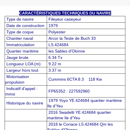
CARACTÉRISTIQUES TECHNIQUES DU NAVIRE
Type de navire
Fileyeur caseyeur
Date de construction
1979
Type de coque
Polyester
Chantier naval
Arcor la Teste de Buch 33
Immatriculation
LS.424684
Quartier maritime
les Sables d'Olonne
Jauge brute
6.34 Tx
Longueur LOA (m)
9.22 m
Largeur hors tout
3.37 m
Motorisation
Cummins 6CTA 8.3 118 Kw
propulsion
Indicatif d'appel :
FP65352 : 227592960
mmsi
1979 Yoyo YE.424684 quartier maritime
Historique du navire
Ile d'Yeu
2016 Swadelti YE.424684 quartier
maritime Ile d'Yeu
2018 le Coriace LS.424684 Qm les
Sables d'Olonne