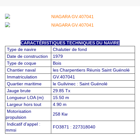
CARACTÉRISTIQUES TECHNIQUES DU NAVIRE
Type de navire
Chalutier de fond
Date de construction
1979
Type de coque
Bois
Chantier naval
les Charpentiers Réunis Saint Guénolé
Immatriculation
GV.407041
Quartier maritime
le Guilvinec : Saint Guénolé
Jauge brute
29.85 Tx
Longueur LOA (m)
15.50 m
Largeur hors tout
4.90 m
Motorisation
258 Kw
propulsion
Indicatif d'appel :
FO3871 : 227318040
mmsi