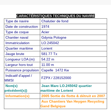
CARACTÉRISTIQUES TECHNIQUES DU NAVIRE
Type de navire
Chalutier de fond
Date de construction
1974
Type de coque
Acier
Chantier naval
Gdynia Pologne
Immatriculation
LO.245042
Quartier maritime
Lorient
Jauge brute
581.77 Tx
Longueur LOA (m)
54.22 m
Largeur hors tout
11.00 m
Puissance propulsion
Capelle 1472 Kw
Indicatif d'appel /
FZPX / 228152000
MMSI
Nom(s)
Jean Marc LO.245042 quartier
précédent(s))
maritime de Lorient
Information(s)
2005 Sortie de flotte & détruit en 2007
Aux Chantiers Van Heygen Recycling
Gand Belgique