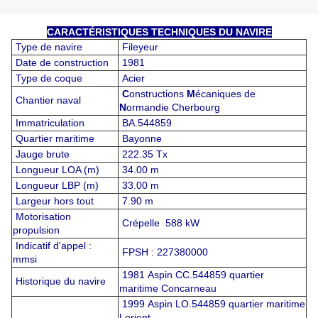
CARACTÉRISTIQUES TECHNIQUES DU NAVIRE
Type de navire
Fileyeur
Date de construction
1981
Type de coque
Acier
C
onstructions
M
écaniques de
Chantier naval
N
ormandie Cherbourg
Immatriculation
BA.544859
Quartier maritime
Bayonne
Jauge brute
222.35 Tx
Longueur LOA (m)
34.00 m
Longueur LBP (m)
33.00 m
Largeur hors tout
7.90 m
Motorisation
Crépelle 588 kW
propulsion
Indicatif d'appel :
FPSH : 227380000
mmsi
1981 Aspin CC.544859 quartier
Historique du navire
maritime Concarneau
1999 Aspin LO.544859 quartier maritime
Lorient